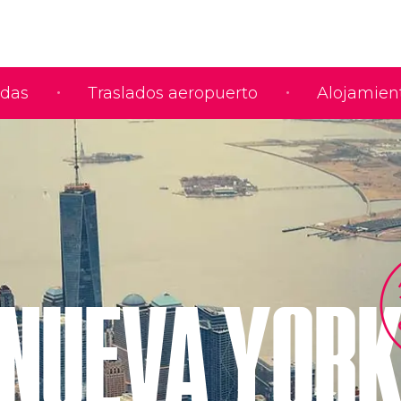
adas
Traslados aeropuerto
Alojamien
NUEVA YOR