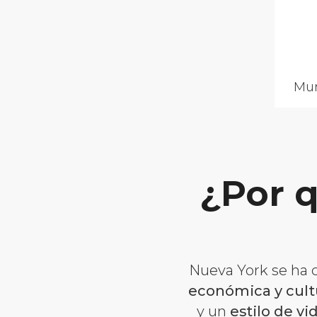
Mun
¿Por q
Nueva York se ha c
económica y cul
y un
estilo de vi