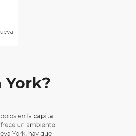
Nueva
a York?
ropios en la
capital
 ofrece un ambiente
ueva York, hay que