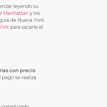
menzar leyendo su
de Manhattan
y los
guía de Nueva York
York
para sacarle el
rías con precio
l pago se realiza
 garantizado