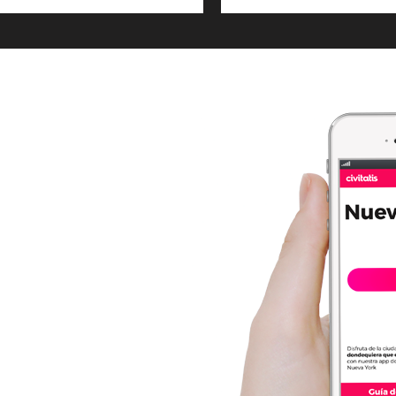
En este
tour de
Contrastes de Nueva
contrastes de Nueva
York
es la excursión más
York VIP
recorreremos los
popular de la ciudad que
barrios de Queens,
nunca duerme y en ella o
Brooklyn, el Bronx y
llevaremos a visitar los
Long Island
City
en
barrios de Queens, el
grupos reducidos
. ¡Os
Bronx y Brooklyn
.
encantará!