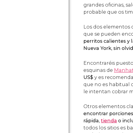
grandes oficinas, s
probable que os tim
Los dos elementos c
que se pueden encon
perritos calientes y
Nueva York, sin olv
Encontraréis puestos
esquinas de
Manhat
US$
y es recomendab
que no es habitual
le intentan cobrar má
Otros elementos clav
encontrar porciones
rápida,
tienda
o incl
todos los sitios es b