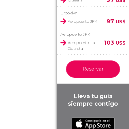
97
Queens
US$
Brooklyn
97
Aeropuerto JFK
US$
Aeropuerto JFK
103
Aeropuerto La
US$
Guardia
Reservar
Lleva tu guía
siempre contigo