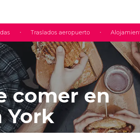
adas
Traslados aeropuerto
Alojamien
 comer en
 York