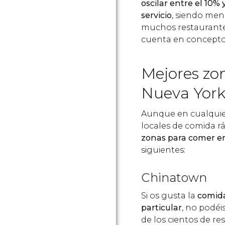
oscilar entre el 10% 
servicio
, siendo men
muchos restaurantes
cuenta en concepto 
Mejores zo
Nueva Yor
Aunque en cualquier
locales de comida r
zonas para comer e
siguientes:
Chinatown
Si os gusta la
comida
particular
, no podé
de los cientos de r