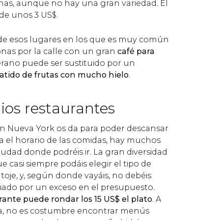
as, aunque no hay una gran variedad. El
 de unos 3
US$
.
de esos lugares en los que es muy común
onas por la calle con un gran
café para
rano puede ser sustituido por un
atido de frutas con mucho hielo
.
ios restaurantes
 en Nueva York os da para poder descansar
 el horario de las comidas, hay muchos
iudad donde podréis ir. La gran diversidad
e casi siempre podáis elegir el tipo de
oje, y, según donde vayáis, no debéis
ado por un exceso en el presupuesto.
rante puede rondar los 15
US$
el plato
. A
ña, no es costumbre encontrar menús