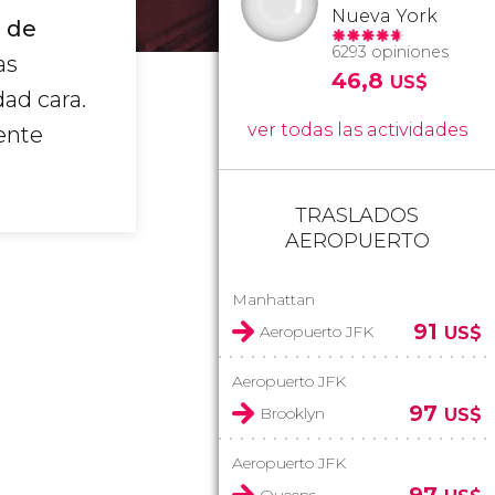
Nueva York
o de
6293 opiniones
as
46,8
US$
ad cara.
ver todas las actividades
ente
TRASLADOS
AEROPUERTO
Manhattan
91
Aeropuerto JFK
US$
Aeropuerto JFK
97
Brooklyn
US$
Aeropuerto JFK