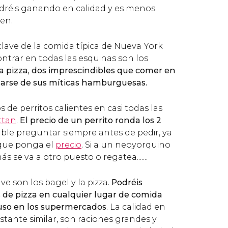
aldréis ganando en calidad y es menos
en.
lave de la comida típica de Nueva York
trar en todas las esquinas son los
 la pizza, dos imprescindibles que comer en
idarse de sus míticas hamburguesas.
 de perritos calientes en casi todas las
tan
.
El precio de un perrito ronda los 2
le preguntar siempre antes de pedir, ya
 que ponga el
precio
. Si a un neoyorquino
s se va a otro puesto o regatea.......
e son los bagel y la pizza.
Podréis
 de pizza en cualquier lugar de comida
uso en los supermercados
. La calidad en
astante similar, son raciones grandes y