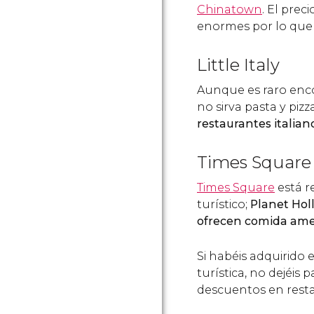
Chinatown
. El prec
enormes por lo qu
Little Italy
Aunque es raro enc
no sirva pasta y pizz
restaurantes italia
Times Square
Times Square
está r
turístico;
Planet Hol
ofrecen comida ame
Si habéis adquirido 
turística, no dejéis 
descuentos en rest