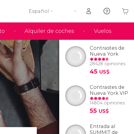
Español
to
Alquiler de coches
Vuelos
Tu carrito está vacío
Contrastes de
Nueva York
28428 opiniones
45
US$
Contrastes de
Nueva York VIP
14804 opiniones
55
US$
Entrada al
SUMMIT de