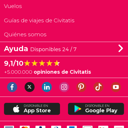
Vuelos
Guías de viajes de Civitatis
Quiénes somos
Ayuda
Disponibles 24 / 7
★★★★★
★★★★★
9,1/10
+
5.000.000
opiniones de Civitatis
DISPONIBLE EN
DISPONIBLE EN
App Store
Google Play