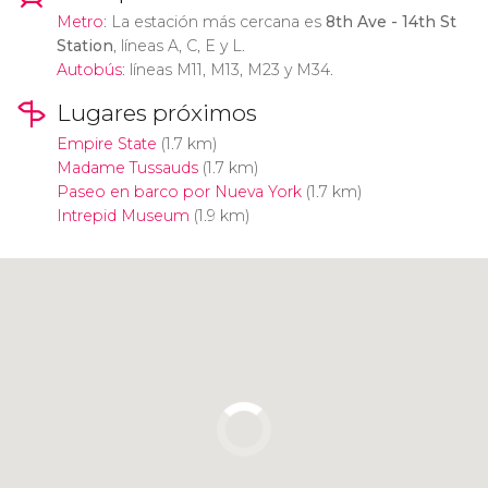
Metro
: La estación más cercana es
8th Ave - 14th St
Station
, líneas A, C, E y L.
Autobús
: líneas M11, M13, M23 y M34.
Lugares próximos
Empire State
(1.7 km)
Madame Tussauds
(1.7 km)
Paseo en barco por Nueva York
(1.7 km)
Intrepid Museum
(1.9 km)
Pulsa para usar el mapa