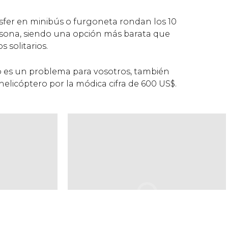
nsfer en minibús o furgoneta rondan los 10
sona, siendo una opción más barata que
os solitarios.
o es un problema para vosotros, también
 helicóptero por la módica cifra de 600
US$
.