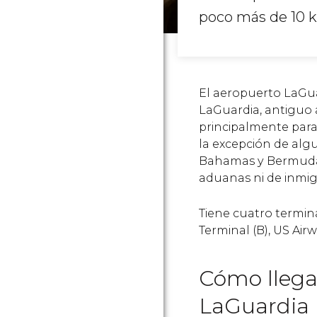
poco más de 10 ki
El aeropuerto LaGua
LaGuardia, antiguo 
principalmente para
la excepción de alg
Bahamas y Bermudas,
aduanas ni de inmig
Tiene cuatro termina
Terminal (B), US Airw
Cómo llega
LaGuardia