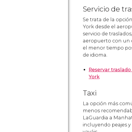
Servicio de tr
Se trata de la opci
York desde el aero
servicio de traslado
aeropuerto con un ca
el menor tiempo pos
de idioma.
Reservar traslado
York
Taxi
La opción más común 
menos recomendable
LaGuardia a Manhat
incluyendo peajes y
vayáis.