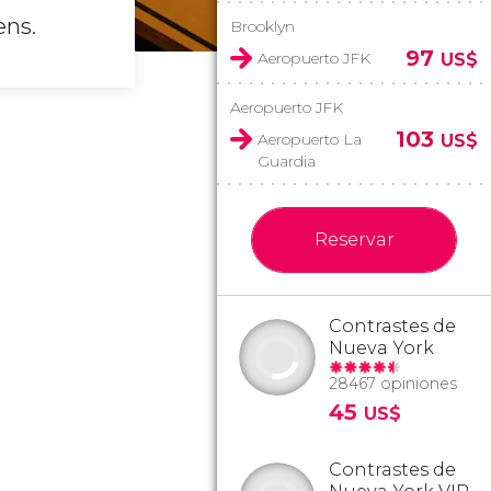
ens.
Brooklyn
97
Aeropuerto JFK
US$
Aeropuerto JFK
103
Aeropuerto La
US$
Guardia
Reservar
Contrastes de
Nueva York
28467 opiniones
45
US$
Contrastes de