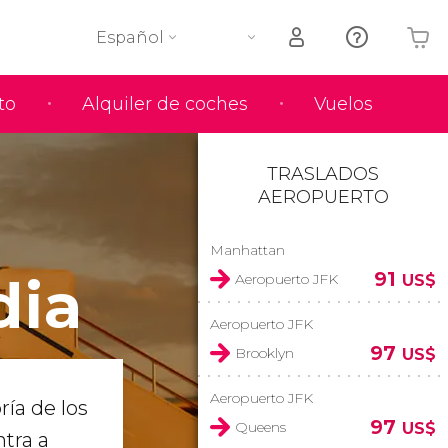
Español
to
Alquiler de coches
Vuelos
Tu carrito está vacío
TRASLADOS
AEROPUERTO
Manhattan
dia
91
Aeropuerto JFK
US$
Aeropuerto JFK
97
Brooklyn
US$
Aeropuerto JFK
ría de los
97
Queens
US$
ntra a