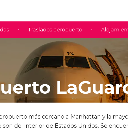
adas
Traslados aeropuerto
Alojamien
uerto LaGuar
aeropuerto más cercano a Manhattan
y la mayo
 son del interior de Estados Unidos. Se encue