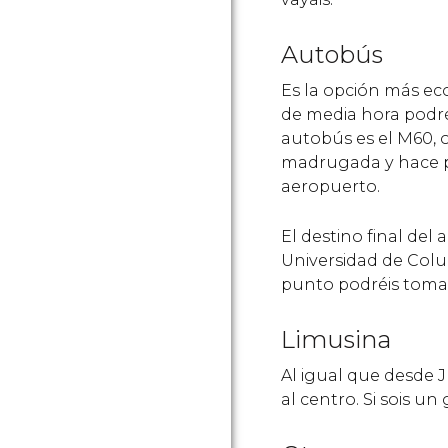
Autobús
Es la opción más ec
de media hora podré
autobús es el M60, 
madrugada y hace pa
aeropuerto.
El destino final del
Universidad de Colum
punto podréis tomar l
Limusina
Al igual que desde J
al centro. Si sois un