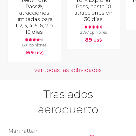
New York
York Explorer
N
Pass®,
Pass, hasta 10
atracciones
atracciones en
ilimitadas para
30 días
1, 2, 3, 4, 5, 6, 7 o
10 días
2597 opiniones
89
US$
691 opiniones
169
US$
ver todas las actividades
Traslados
aeropuerto
Manhattan