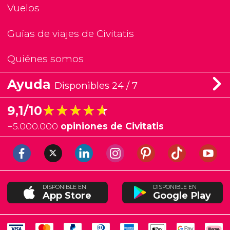
Vuelos
Guías de viajes de Civitatis
Quiénes somos
Ayuda
Disponibles 24 / 7
★★★★★
★★★★★
9,1/10
+
5.000.000
opiniones de Civitatis
DISPONIBLE EN
DISPONIBLE EN
App Store
Google Play