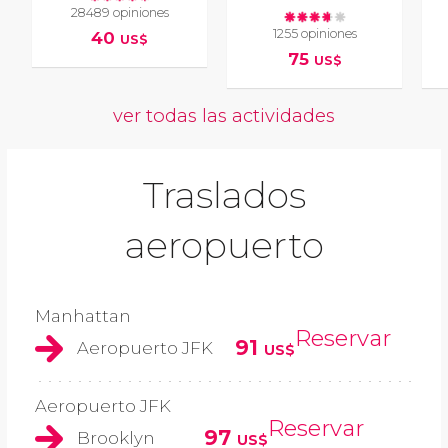
28489 opiniones
1255 opiniones
40
US$
75
US$
ver todas las actividades
Traslados
aeropuerto
Manhattan
Reservar
91
Aeropuerto JFK
US$
Aeropuerto JFK
Reservar
97
Brooklyn
US$