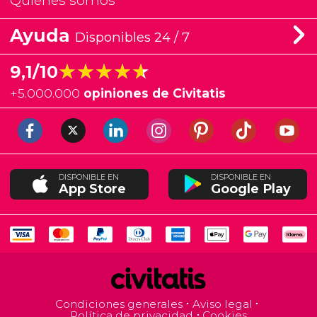
Quiénes somos
Ayuda
Disponibles 24 / 7
★★★★★
★★★★★
9,1/10
+
5.000.000
opiniones de Civitatis
DISPONIBLE EN
DISPONIBLE EN
App Store
Google Play
Condiciones generales
Aviso legal
Política de privacidad
Cookies