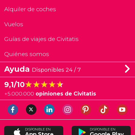
Alquiler de coches
Vuelos
Guías de viajes de Civitatis
Quiénes somos
Ayuda
Disponibles 24 / 7
★★★★★
★★★★★
9,1/10
+
5.000.000
opiniones de Civitatis
DISPONIBLE EN
DISPONIBLE EN
App Store
Google Play