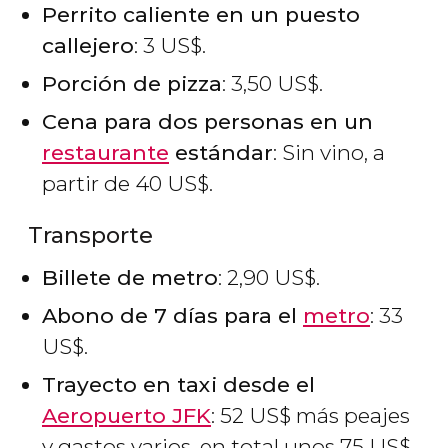
Perrito caliente en un puesto
callejero
: 3
US$
.
Porción de pizza
: 3,50
US$
.
Cena para dos personas en un
restaurante
estándar
: Sin vino, a
partir de 40
US$
.
Transporte
Billete de metro
: 2,90
US$
.
Abono de 7 días para el
metro
: 33
US$
.
Trayecto en taxi desde el
Aeropuerto JFK
: 52
US$
más peajes
y gastos varios, en total unos 75
US$
.