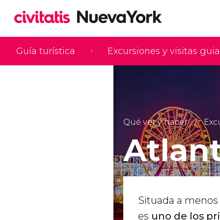
Guía turística
Excursiones y visitas gui
Qué ver y hacer
Exc
Atlant
Situada a menos 
es
uno de los pr