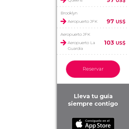
97
Queens
US$
Brooklyn
97
Aeropuerto JFK
US$
Aeropuerto JFK
103
Aeropuerto La
US$
Guardia
Reservar
Lleva tu guía
siempre contigo