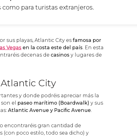
s como para turistas extranjeros.
 sus playas, Atlantic City es
famosa por
as Vegas
en la costa este del país
. En esta
ntraréis decenas de
casinos
y lugares de
Atlantic City
rtantes y donde podréis apreciar más la
 son el
paseo marítimo (Boardwalk)
y sus
las:
Atlantic Avenue y Pacific Avenue
.
o encontraréis gran cantidad de
s (con poco estilo, todo sea dicho) y