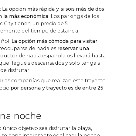
:
La opción más rápida y, si sois más de dos
n la más económica
. Los parkings de los
c City tienen un precio de 5
emente del tiempo de estancia.
añol:
La opción más cómoda para visitar
reocuparse de nada es
reservar una
nductor de habla española os llevará hasta
a que lleguéis descansados y solo tengáis
e disfrutar.
rias compañías que realizan este trayecto
recio
por persona y trayecto es de entre 25
una noche
único objetivo sea disfrutar la playa,
 se pone interesante es al caer la noche.