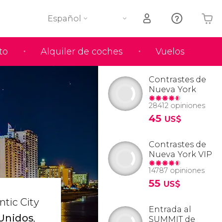
Español
to
Alquiler de coches
Vuelos
Tu carrito está vacío
Contrastes de
Nueva York
28412 opiniones
45
US$
Contrastes de
Nueva York VIP
14787 opiniones
55
US$
tic City
Entrada al
 Unidos
,
SUMMIT de