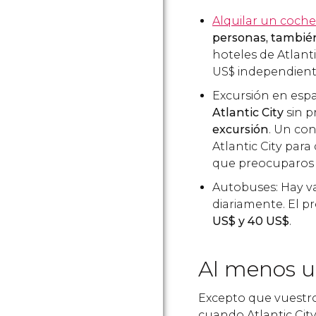
Alquilar un coche
personas, tambié
hoteles de Atlanti
US$
independient
Excursión en esp
Atlantic City
sin p
excursión
. Un co
Atlantic City par
que preocuparos d
Autobuses: Hay va
diariamente. El p
US$
y 40
US$
.
Al menos 
Excepto que vuestro 
cuando Atlantic City