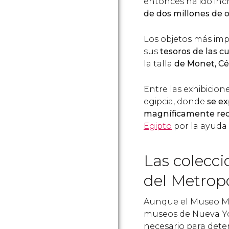
entonces ha ido in
de dos millones de 
Los objetos más im
sus
tesoros de las cu
la talla
de Monet, C
Entre las exhibicio
egipcia, donde
se e
magníficamente rec
Egipto
por la ayuda 
Las colecc
del Metrop
Aunque el Museo Me
museos de Nueva Yor
necesario para dete