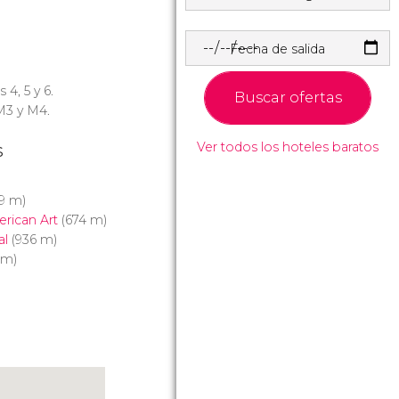
Fecha de salida
s 4, 5 y 6.
Buscar ofertas
 M3 y M4.
Ver todos los hoteles baratos
s
9 m)
rican Art
(674 m)
al
(936 m)
 m)