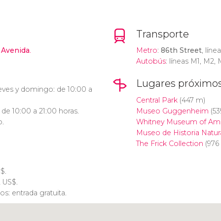
Transporte
ª Avenida
.
Metro
:
86th Street
, línea
Autobús
: líneas M1, M2,
Lugares próximo
eves y domingo: de 10:00 a
Central Park
(447 m)
 de 10:00 a 21:00 horas.
Museo Guggenheim
(53
o.
Whitney Museum of Ame
Museo de Historia Natur
The Frick Collection
(976
S$
.
2
US$
.
s: entrada gratuita.
Pulsa para usar el mapa