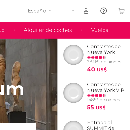
Español
to
Alquiler de coches
Vuelos
Tu carrito está vacío
Contrastes de
Nueva York
28469 opiniones
40
US$
eum
Contrastes de
Nueva York VIP
14853 opiniones
55
US$
Entrada al
SUMMIT de