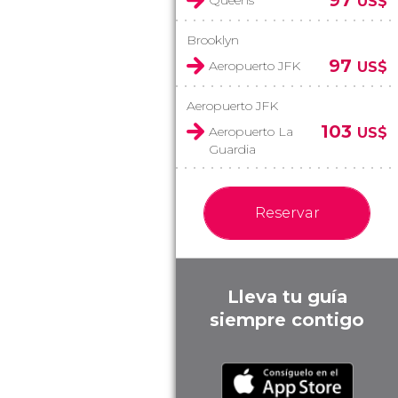
97
Queens
US$
Brooklyn
97
Aeropuerto JFK
US$
Aeropuerto JFK
103
Aeropuerto La
US$
Guardia
Reservar
Lleva tu guía
siempre contigo