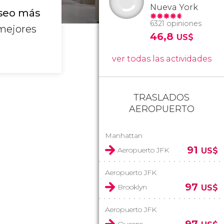
Nueva York
eo más
6321 opiniones
 mejores
46,8
US$
ver todas las actividades
TRASLADOS
AEROPUERTO
Manhattan
91
Aeropuerto JFK
US$
Aeropuerto JFK
97
Brooklyn
US$
Aeropuerto JFK