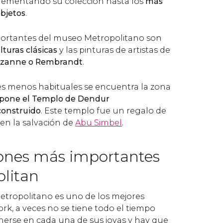
crementando su colección hasta los
más
objetos
.
portantes del museo Metropolitano son
lturas clásicas
y las pinturas de artistas de
ézanne o Rembrandt
.
nes menos habituales se encuentra la zona
xpone el Templo de Dendur
onstruido
. Este templo fue un regalo de
en la salvación de
Abu Simbel
.
iones más importantes
olitan
tropolitano es uno de los mejores
k, a veces no se tiene todo el tiempo
nerse en cada una de sus joyas y hay que