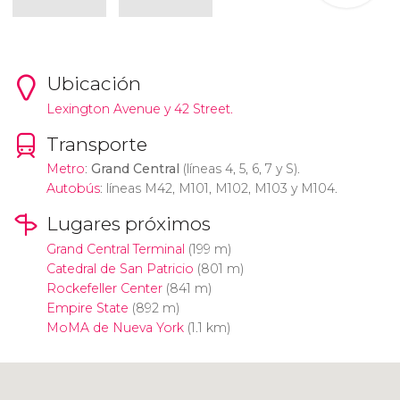
Ubicación
Lexington Avenue y 42 Street.
Transporte
Metro
:
Grand Central
(líneas 4, 5, 6, 7 y S).
Autobús
: líneas M42, M101, M102, M103 y M104.
Lugares próximos
Grand Central Terminal
(199 m)
Catedral de San Patricio
(801 m)
Rockefeller Center
(841 m)
Empire State
(892 m)
MoMA de Nueva York
(1.1 km)
Pulsa para usar el mapa